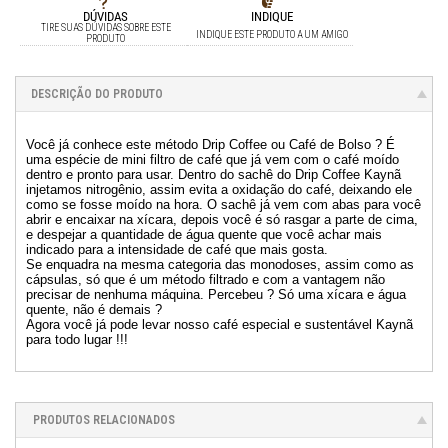
DÚVIDAS
INDIQUE
TIRE SUAS DÚVIDAS SOBRE ESTE
INDIQUE ESTE PRODUTO A UM AMIGO
PRODUTO
DESCRIÇÃO DO PRODUTO
Você já conhece este método Drip Coffee ou Café de Bolso ? É
uma espécie de mini filtro de café que já vem com o café moído
dentro e pronto para usar. Dentro do sachê do Drip Coffee Kaynã
injetamos nitrogênio, assim evita a oxidação do café, deixando ele
como se fosse moído na hora. O sachê já vem com abas para você
abrir e encaixar na xícara, depois você é só rasgar a parte de cima,
e despejar a quantidade de água quente que você achar mais
indicado para a intensidade de café que mais gosta.
Se enquadra na mesma categoria das monodoses, assim como as
cápsulas, só que é um método filtrado e com a vantagem não
precisar de nenhuma máquina. Percebeu ? Só uma xícara e água
quente, não é demais ?
Agora você já pode levar nosso café especial e sustentável Kaynã
para todo lugar !!!
PRODUTOS RELACIONADOS