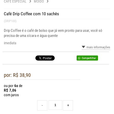
CAFÉ ESPECIAL
MOÍDO
Café Drip Coffee com 10 sachês
(DRIP100)
Drip Coffee é o café de bolso que já vem pronto para usar, você só
precisa de uma xícara e água quente
imediata
mais informações
Compartilhar
por: R$
38,90
ou por
6x
de
R$
7,06
com juros
-
+